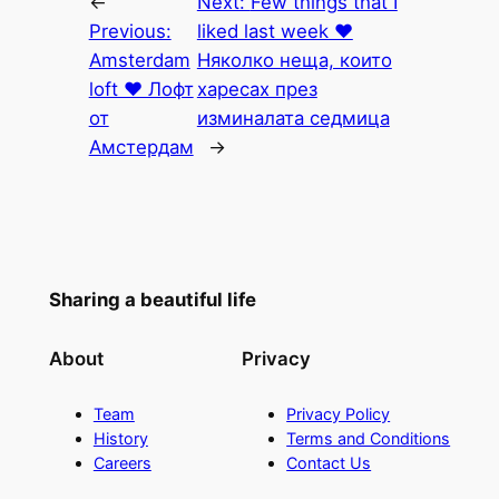
←
Next:
Few things that I
Previous:
liked last week ♥
Amsterdam
Няколко неща, които
loft ♥ Лофт
харесах през
от
изминалата седмица
Амстердам
→
Sharing a beautiful life
About
Privacy
Team
Privacy Policy
History
Terms and Conditions
Careers
Contact Us