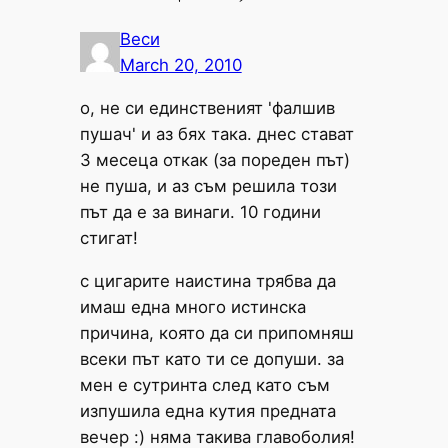
Веси
March 20, 2010
о, не си единственият 'фалшив
пушач' и аз бях така. днес стават
3 месеца откак (за пореден път)
не пуша, и аз съм решила този
път да е за винаги. 10 години
стигат!
с цигарите наистина трябва да
имаш една много истинска
причина, която да си припомняш
всеки път като ти се допуши. за
мен е сутринта след като съм
изпушила една кутия предната
вечер :) няма такива главоболия!