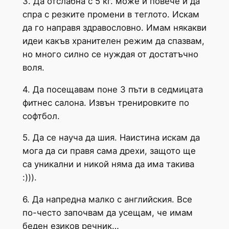
3. Да отслабна с 5 кг. може и повече и да
спра с резките промени в теглото. Искам
да го направя здравословно. Имам някакви
идеи какъв хранителен режим да спазвам,
но много силно се нуждая от достатъчно
воля.
4. Да посещавам поне 3 пъти в седмицата
фитнес салона. Извън тренировките по
софтбол.
5. Да се науча да шия. Наистина искам да
мога да си правя сама дрехи, защото ще
са уникални и никой няма да има такива
:))).
6. Да напредна малко с английския. Все
по-често започвам да усещам, че имам
беден езиков речник…