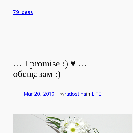
Skip
79 ideas
to
content
… I promise :) ♥ …
oбещавам :)
Mar 20, 2010
—
radostina
in
LIFE
by