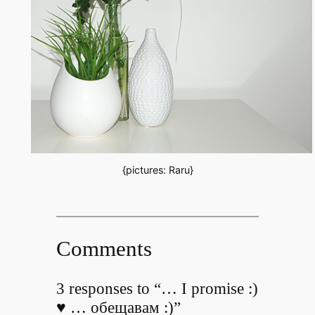
{pictures: Raru}
Comments
3 responses to “… I promise :)
♥ … oбещавам :)”