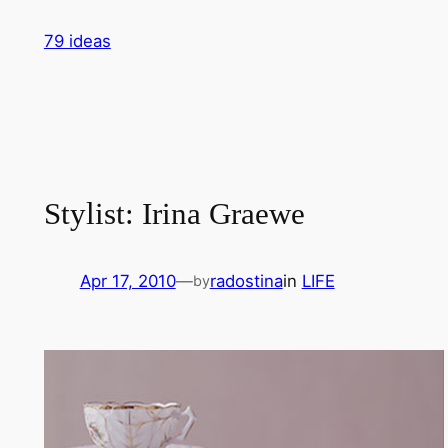
Skip
79 ideas
to
content
Stylist: Irina Graewe
Apr 17, 2010
—
radostina
in
LIFE
by