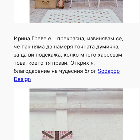
Ирина Греве е… прекрасна, извинявам се,
че пак няма да намеря точната думичка,
за да ви подскажа, колко много харесвам
това, което тя прави. Открих я,
благодарение на чудесния блог
Sodapop
Design