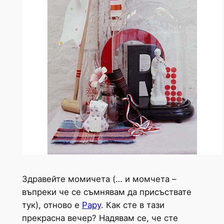
Здравейте момичета (… и момчета –
въпреки че се съмнявам да присъстватe
тук), отново е
Рару
. Как сте в тази
прекрасна вечер? Надявам се, че сте