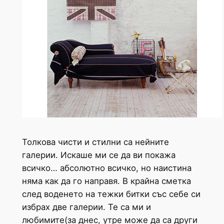
Толкова чисти и стилни са нейните
галерии. Искаше ми се да ви покажа
всичко… абсолютно всичко, но наистина
няма как да го направя. В крайна сметка
след воденето на тежки битки със себе си
избрах две галерии. Те са ми и
любимите(за днес, утре може да са други