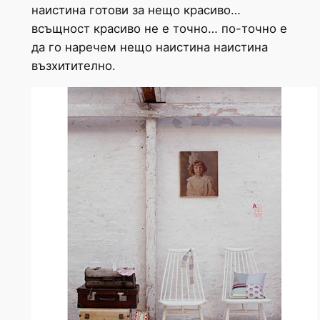
наистина готови за нещо красиво…
всъщност красиво не е точно… по-точно е
да го наречем нещо наистина наистина
възхитително.