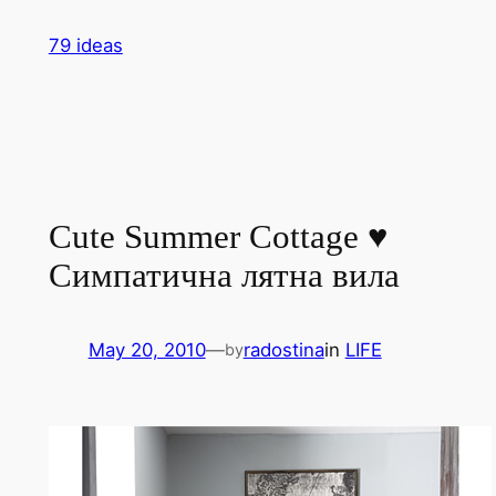
Skip
79 ideas
to
content
Cute Summer Cottage ♥
Симпатична лятна вила
May 20, 2010
—
radostina
in
LIFE
by