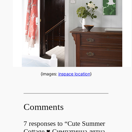
{images:
inspace location
}
Comments
7 responses to “Cute Summer
Cottage ♥ Симпатична лятна