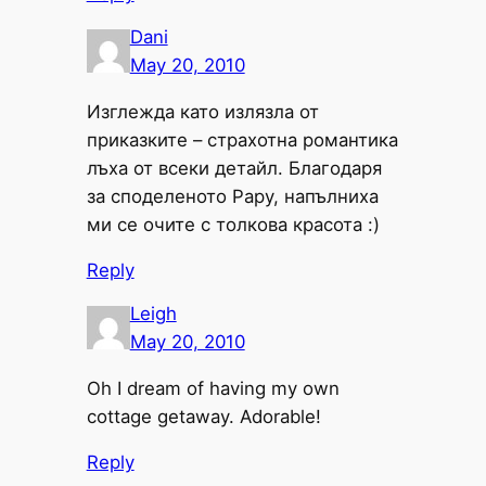
Dani
May 20, 2010
Изглежда като излязла от
приказките – страхотна романтика
лъха от всеки детайл. Благодаря
за споделеното Рару, напълниха
ми се очите с толкова красота :)
Reply
Leigh
May 20, 2010
Oh I dream of having my own
cottage getaway. Adorable!
Reply