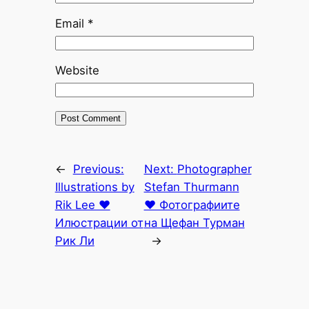
Email
*
Website
←
Previous:
Next:
Photographer
Illustrations by
Stefan Thurmann
Rik Lee ♥
♥ Фотографиите
Илюстрации от
на Щефан Турман
Рик Ли
→