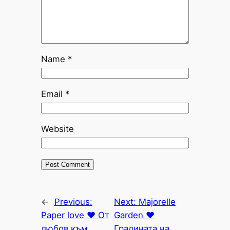
Name
*
Email
*
Website
←
Previous:
Next:
Majorelle
Paper love ♥ От
Garden ♥
любов към
Градината на