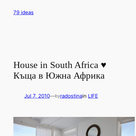
Skip
79 ideas
to
content
House in South Africa ♥
Къща в Южна Африка
Jul 7, 2010
—
radostina
in
LIFE
by