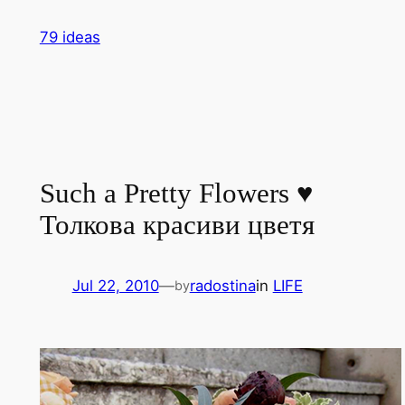
Skip
79 ideas
to
content
Such a Pretty Flowers ♥
Толкова красиви цветя
Jul 22, 2010
—
radostina
in
LIFE
by