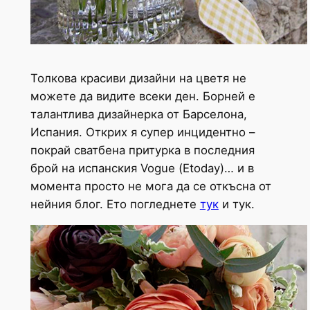
Толкова красиви дизайни на цветя не
можете да видите всеки ден. Борней е
талантлива дизайнерка от Барселона,
Испания. Открих я супер инцидентно –
покрай сватбена притурка в последния
брой на испанския Vogue (Еtoday)… и в
момента просто не мога да се откъсна от
нейния блог. Ето погледнете
тук
и тук.