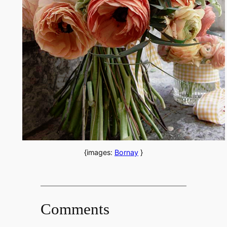
{images:
Bornay
}
Comments