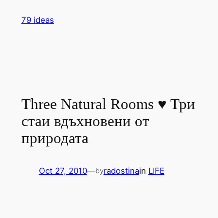
Skip
79 ideas
to
content
Three Natural Rooms ♥ Три
стаи вдъхновени от
природата
Oct 27, 2010
—
radostina
in
LIFE
by