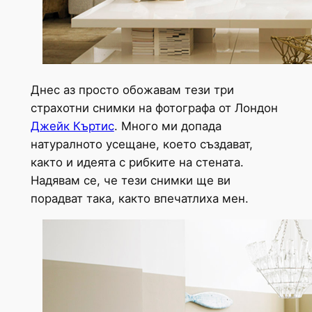
Днес аз просто обожавам тези три
страхотни снимки на фотографа от Лондон
Джейк Къртис
. Много ми допада
натуралното усещане, което създават,
както и идеята с рибките на стената.
Надявам се, че тези снимки ще ви
порадват така, както впечатлиха мен.