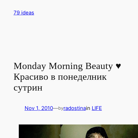
Skip
79 ideas
to
content
Monday Morning Beauty ♥
Красиво в понеделник
сутрин
Nov 1, 2010
—
radostina
in
LIFE
by