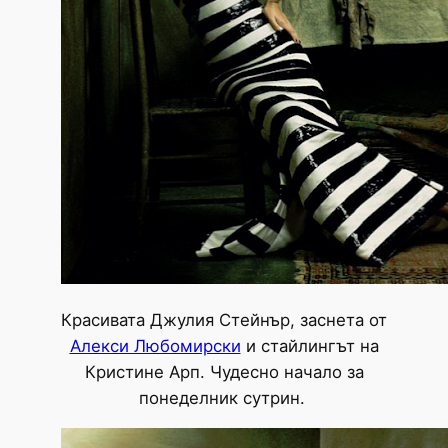
Красивата Джулия Стейнър, заснета от
Алекси Любомирски
и стайлингът на
Кристине Арп. Чудесно начало за
понеделник сутрин.