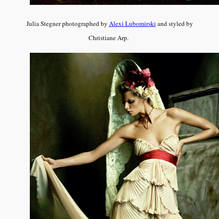
Julia Stegner photographed by
Alexi Lubomirski
and styled by
Christiane Arp.