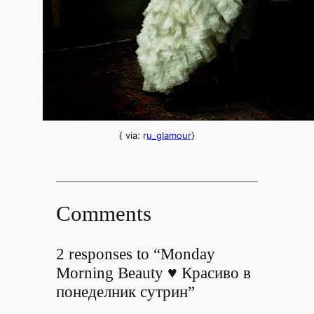
{ via: r
u_glamour
}
Comments
2 responses to “Monday
Morning Beauty ♥ Красиво в
понеделник сутрин”