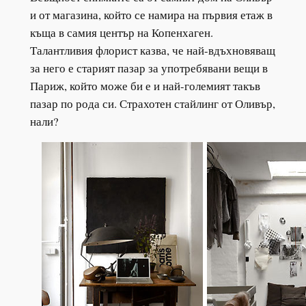
и от магазина, който се намира на първия етаж в
къща в самия център на Копенхаген.
Талантливия флорист казва, че най-вдъхновяващ
за него е старият пазар за употребявани вещи в
Париж, който може би е и най-големият такъв
пазар по рода си. Страхотен стайлинг от Оливър,
нали?