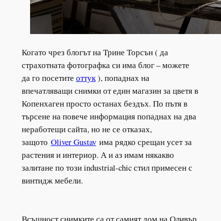
Когато чрез блогът на Трине Торсън ( да
страхотната фотографка си има блог – можете
да го посетите
оттук
), попаднах на
впечатляващи снимки от един магазин за цветя в
Копенхаген просто останах бездъх. По пътя в
търсене на повече информация попаднах на два
неработещи сайта, но не се отказах,
защото
Oliver Gustav
има рядко срещан усет за
растения и интериор. А и аз имам някакво
залитане по този industrial-chic стил примесен с
винтидж мебели.
Всъщност снимките са от самият дом на Оливър