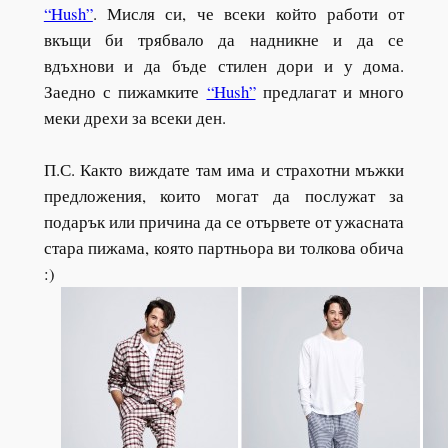
“Hush”
. Мисля си, че всеки който работи от
вкъщи би трябвало да надникне и да се
вдъхнови и да бъде стилен дори и у дома.
Заедно с пижамките
“Hush”
предлагат и много
меки дрехи за всеки ден.
П.С. Както виждате там има и страхотни мъжки
предложения, които могат да послужат за
подарък или причина да се отървете от ужасната
стара пижама, която партньора ви толкова обича
:)