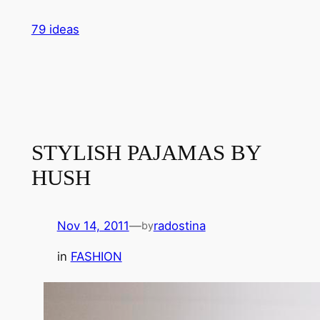
Skip
79 ideas
to
content
STYLISH PAJAMAS BY
HUSH
Nov 14, 2011
—
radostina
by
in
FASHION