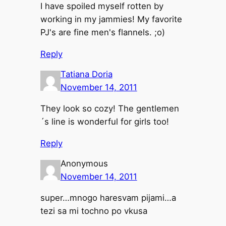
I have spoiled myself rotten by
working in my jammies! My favorite
PJ's are fine men's flannels. ;o)
Reply
Tatiana Doria
November 14, 2011
They look so cozy! The gentlemen
´s line is wonderful for girls too!
Reply
Anonymous
November 14, 2011
super…mnogo haresvam pijami…a
tezi sa mi tochno po vkusa