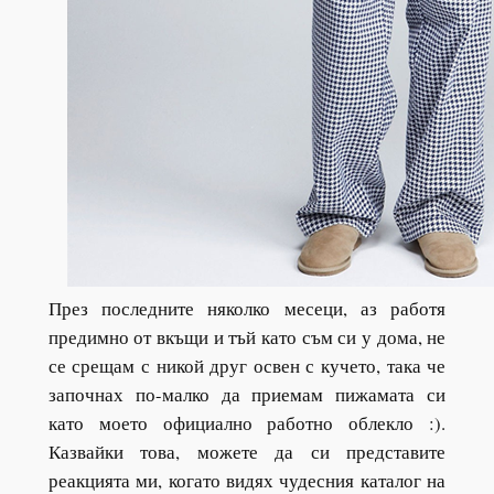
През последните няколко месеци, аз работя
предимно от вкъщи и тъй като съм си у дома, не
се срещам с никой друг освен с кучето, така че
започнах по-малко да приемам пижамата си
като моето официално работно облекло :).
Казвайки това, можете да си представите
реакцията ми, когато видях чудесния каталог на