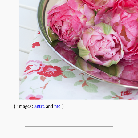
{ images:
antre
and
me
}