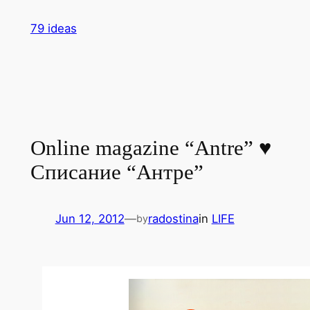
Skip
79 ideas
to
content
Online magazine “Antre” ♥
Списание “Антре”
Jun 12, 2012
—
radostina
in
LIFE
by