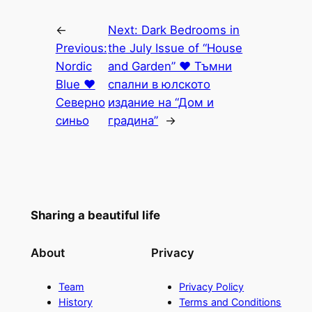
←
Next:
Dark Bedrooms in
Previous:
the July Issue of “House
Nordic
and Garden” ♥ Тъмни
Blue ♥
спални в юлското
Северно
издание на “Дом и
синьо
градина”
→
Sharing a beautiful life
About
Privacy
Team
Privacy Policy
History
Terms and Conditions