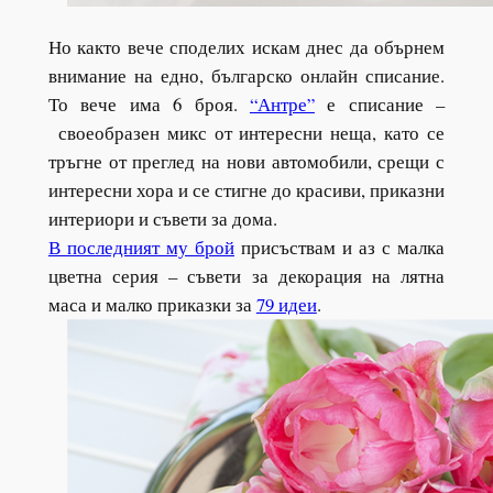
Но както вече споделих искам днес да обърнем
внимание на едно, българско онлайн списание.
То вече има 6 броя.
“Антре”
е списание –
своеобразен микс от интересни неща, като се
тръгне от преглед на нови автомобили, срещи с
интересни хора и се стигне до красиви, приказни
интериори и съвети за дома.
В последният му брой
присъствам и аз с малка
цветна серия – съвети за декорация на лятна
маса и малко приказки за
79 идеи
.