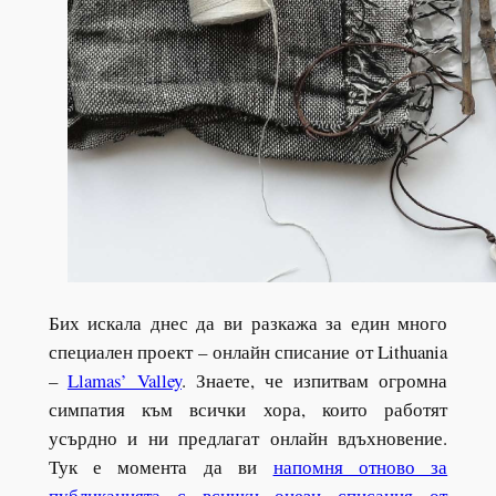
Бих искала днес да ви разкажа за един много
специален проект – онлайн списание от Lithuania
–
Llamas’ Valley
. Знаете, че изпитвам огромна
симпатия към всички хора, които работят
усърдно и ни предлагат онлайн вдъхновение.
Тук е момента да ви
напомня отново за
публикацията с всички онези списания от