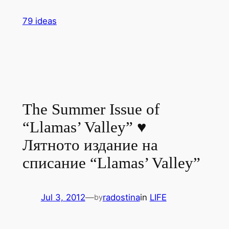
Skip
79 ideas
to
content
The Summer Issue of
“Llamas’ Valley” ♥
Лятното издание на
списание “Llamas’ Valley”
Jul 3, 2012
—
radostina
in
LIFE
by