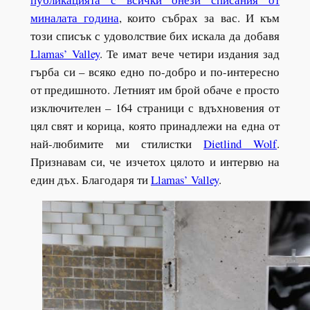
миналата година
, които събрах за вас. И към
този списък с удоволствие бих искала да добавя
Llamas’ Valley
. Те имат вече четири издания зад
гърба си – всяко едно по-добро и по-интересно
от предишното. Летният им брой обаче е просто
изключителен – 164 страници с вдъхновения от
цял свят и корица, която принадлежи на една от
най-любимите ми стилистки
Dietlind Wolf
.
Признавам си, че изчетох цялото и интервю на
един дъх. Благодаря ти
Llamas’ Valley
.