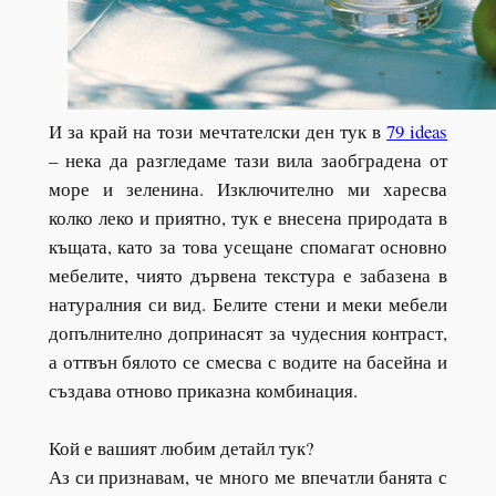
И за край на този мечтателски ден тук в
79 ideas
– нека да разгледаме тази вила заобградена от
море и зеленина. Изключително ми харесва
колко леко и приятно, тук е внесена природата в
къщата, като за това усещане спомагат основно
мебелите, чиято дървена текстура е забазена в
натуралния си вид. Белите стени и меки мебели
допълнително допринасят за чудесния контраст,
а оттвън бялото се смесва с водите на басейна и
създава отново приказна комбинация.
Кой е вашият любим детайл тук?
Аз си признавам, че много ме впечатли банята с