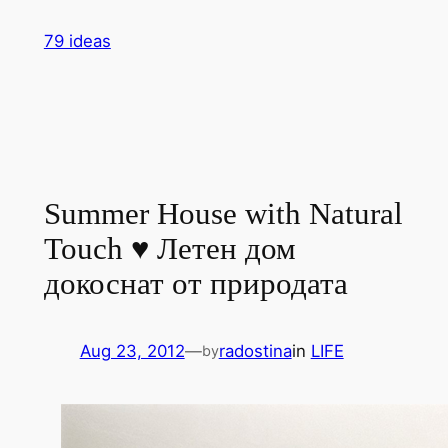
Skip
79 ideas
to
content
Summer House with Natural
Touch ♥ Летен дом
докоснат от природата
Aug 23, 2012
—
radostina
in
LIFE
by