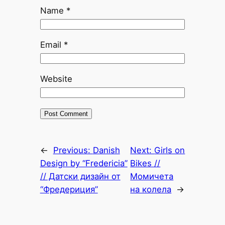
Name
*
Email
*
Website
←
Previous:
Danish
Next:
Girls on
Design by “Fredericia”
Bikes //
// Датски дизайн от
Момичета
“Фредериция”
на колела
→