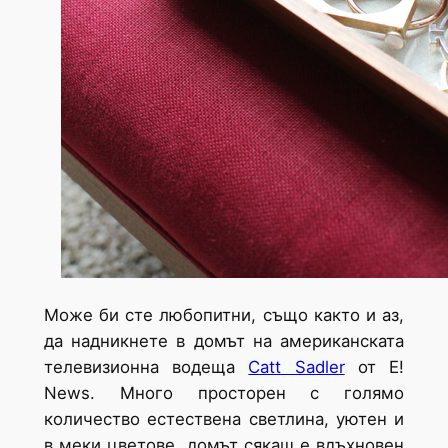
Може би сте любопитни, също както и аз,
да надникнете в домът на американската
телевизионна водеща
Catt Sadler
от Е!
News. Много просторен с голямо
количество естествена светлина, уютен и
в меки цветове, домът сякаш е вдъхновен