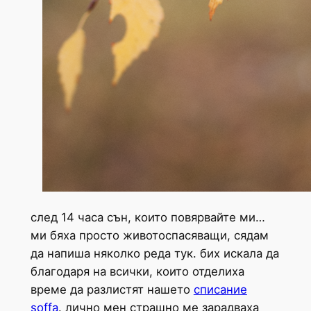
след 14 часа сън, които повярвайте ми…
ми бяха просто животоспасяващи, сядам
да напиша няколко реда тук. бих искала да
благодаря на всички, които отделиха
време да разлистят нашето
списание
soffa
. лично мен страшно ме зарадваха