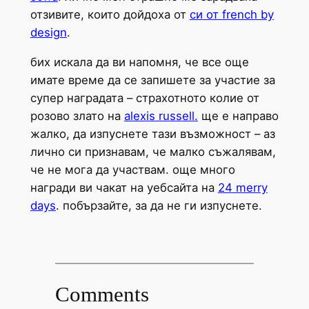
отзивите, които дойдоха от
си от french by
design
.
бих искала да ви напомня, че все още
имате време да се запишете за участие за
супер наградата – страхотното колие от
розово злато на
alexis russell.
ще е направо
жалко, да изпуснете тази възможност – аз
лично си признавам, че малко съжалявам,
че не мога да участвам. още много
награди ви чакат на уебсайта на
24 merry
days
. побързайте, за да не ги изпуснете.
Comments