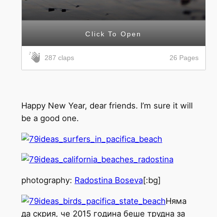
Click To Open
26 Pages
287 claps
Happy New Year, dear friends. I’m sure it will
be a good one.
photography:
Radostina Boseva
[:bg]
Няма
да скрия, че 2015 година беше трудна за