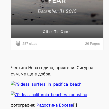
Click To Open
26 Pages
287 claps
Честита Нова година, приятели. Сигурна
съм, че ще е добра.
фотография:
Радостина Босева
[:]