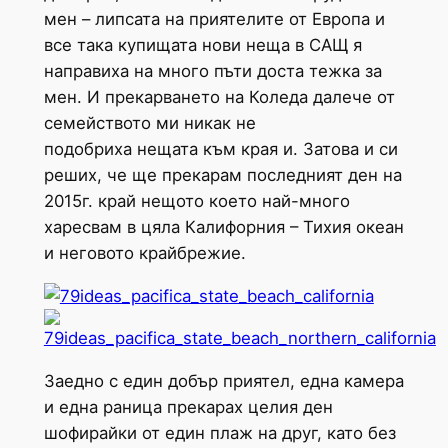
мен – липсата на приятелите от Европа и
все така купищата нови неща в САЩ я
направиха на много пъти доста тежка за
мен. И прекарването на Коледа далече от
семейството ми никак не
подобриха нещата към края и. Затова и си
реших, че ще прекарам последният ден на
2015г. край нещото което най-много
харесвам в цяла Калифорния – Тихия океан
и неговото крайбрежие.
Заедно с един добър приятел, една камера
и една раница прекарах целия ден
шофирайки от един плаж на друг, като без