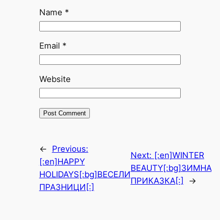
Name
*
Email
*
Website
←
Previous:
Next:
[:en]WINTER
[:en]HAPPY
BEAUTY[:bg]ЗИМНА
HOLIDAYS[:bg]ВЕСЕЛИ
ПРИКАЗКА[:]
→
ПРАЗНИЦИ[:]