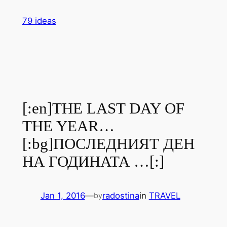
Skip
79 ideas
to
content
[:en]THE LAST DAY OF
THE YEAR…
[:bg]ПОСЛЕДНИЯТ ДЕН
НА ГОДИНАТА …[:]
Jan 1, 2016
—
radostina
in
TRAVEL
by