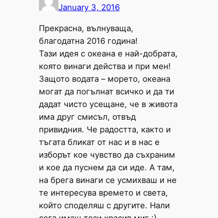
January 3, 2016
Прекрасна, вълнуваща,
благодатна 2016 година!
Тази идея с океана е най-добрата,
която винаги действа и при мен!
Защото водата – морето, океана
могат да погълнат всичко и да ти
дадат чисто усещане, че в живота
има друг смисъл, отвъд
привидния. Че радостта, както и
тъгата бликат от нас и в нас е
изборът кое чувство да съхраним
и кое да пуснем да си иде. А там,
на брега винаги се усмихваш и не
те интересува времето и света,
който споделяш с другите. Нали
сега имаш този красив миг :)