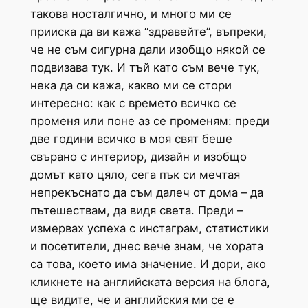
такова носталгично, и много ми се
прииска да ви кажа “здравейте”, въпреки,
че не съм сигурна дали изобщо някой се
подвизава тук. И тъй като съм вече тук,
нека да си кажа, какво ми се стори
интересно: как с времето всичко се
променя или поне аз се променям: преди
две години всичко в моя свят беше
свърано с интериор, дизайн и изобщо
домът като цяло, сега пък си мечтая
непрекъснато да съм далеч от дома – да
пътешествам, да видя света. Преди –
измервах успеха с инстаграм, статистики
и посетители, днес вече знам, че хората
са това, което има значение. И дори, ако
кликнете на английската версия на блога,
ще видите, че и английския ми се е