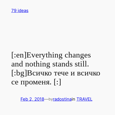
Skip
79 ideas
to
content
[:en]Everything changes
and nothing stands still.
[:bg]Всичко тече и всичко
се променя. [:]
Feb 2, 2018
—
radostina
in
TRAVEL
by