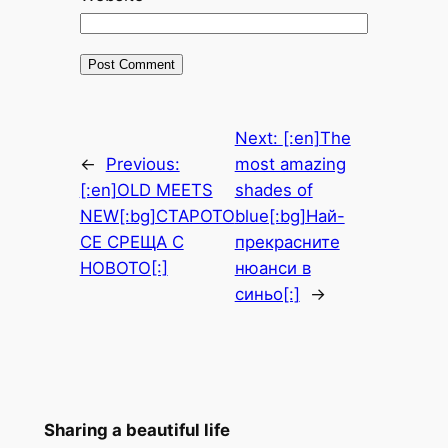
Next:
[:en]The
←
Previous:
most amazing
[:en]OLD MEETS
shades of
NEW[:bg]СТАРОТО
blue[:bg]Най-
СЕ СРЕЩА С
прекрасните
НОВОТО[:]
нюанси в
синьо[:]
→
Sharing a beautiful life