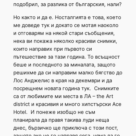
подобрил, за разлика от българския, нали?
Но както и да е. Носталгията е това, което
ме доведе тук и докато се мотая наоколо
и отговарям на някой стари съобщения,
нека ви покажа няколко красиви снимки,
които направих при първото си
пътешествие за тази година. То всъщност
беше и последното за миналата, защото
решихме да си направим малко бягство до
Лос Анджелис в края на декември и да
посрещнем новата година тук. Снимките
са от любимите ми места в ЛА – the Art
district и красивия и много хипстърски Ace
Hotel. И понеже изобщо не съм
планирала да правя такива луди неща
днес, бързичко ще приключа с този пост,
защото ако не го направя сега, няма да го