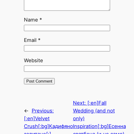
Name
*
Email
*
Website
Next:
[:en]Fall
←
Previous:
Wedding (and not
[:en]Velvet
only)
Crush[:bg]Кадифяно
Inspiration[:bg]Есенна