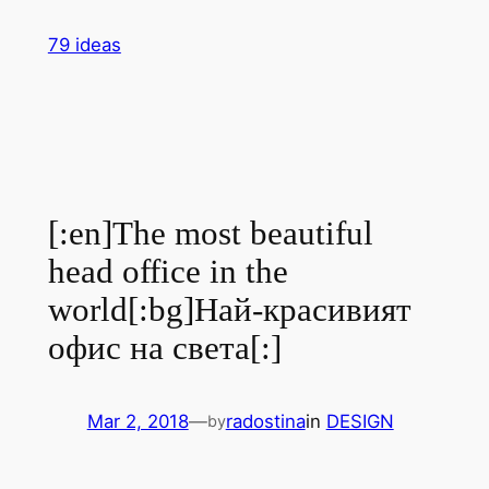
Skip
79 ideas
to
content
[:en]The most beautiful
head office in the
world[:bg]Най-красивият
офис на света[:]
Mar 2, 2018
—
radostina
in
DESIGN
by