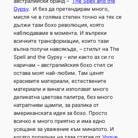
австралийски бранд –
The Spell and the
Gypsy
. И без да претендирам много,
мисля че в голяма степен точно на тях се
дължи тази бохо революция, която
наблюдаваме в момента. И въпреки
всичките трансформации, които тази
вълна получи навсякъде, – стилът на The
Spell and the Gypsy – или както аз си го
наричам – австралийския бохо стил си
остава моят най-любим. Там ценят
красивите материали, естествените
материали и винаги използват много
деликатна цветова палитра, без много
натрапчиви щампи, за разлика от
американската идея за бохо. Просто
всичко е много приятно и има едно
усещане за уважение към миналото. И
когато попаднах на тази статия от
Vogue