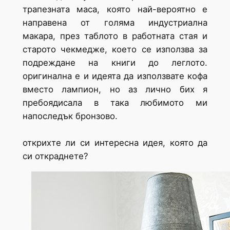
трапезната маса, която най-вероятно е
направена от голяма индустриална
макара, през таблото в работната стая и
старото чекмедже, което се използва за
подреждане на книги до леглото.
оригинална е и идеята да използвате кофа
вместо лампион, но аз лично бих я
пребоядисала в така любимото ми
напоследък бронзово.
открихте ли си интересна идея, която да
си откраднете?