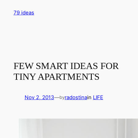
Skip
79 ideas
to
content
FEW SMART IDEAS FOR
TINY APARTMENTS
Nov 2, 2013
—
radostina
in
LIFE
by