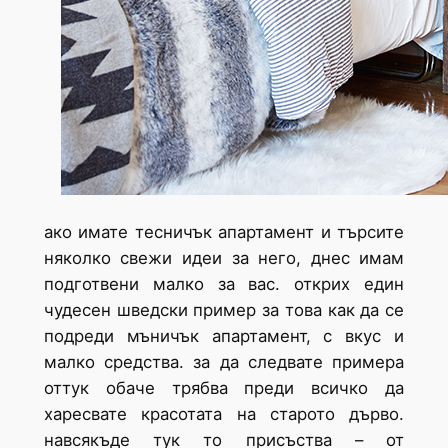
ако имате тесничък апартамент и търсите
няколко свежи идеи за него, днес имам
подготвени малко за вас. открих един
чудесен шведски пример за това как да се
подреди мъничък апартамент, с вкус и
малко средства. за да следвате примера
оттук обаче трябва преди всичко да
харесвате красотата на старото дърво.
навсякъде тук то присъства – от