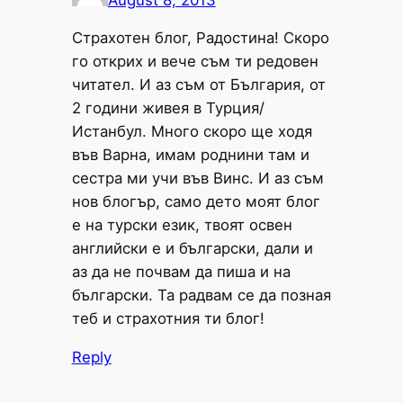
Страхотен блог, Радостина! Скоро
го открих и вече съм ти редовен
читател. И аз съм от България, от
2 години живея в Турция/
Истанбул. Много скоро ще ходя
във Варна, имам роднини там и
сестра ми учи във Винс. И аз съм
нов блогър, само дето моят блог
е на турски език, твоят освен
английски е и български, дали и
аз да не почвам да пиша и на
български. Та радвам се да позная
теб и страхотния ти блог!
Reply