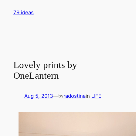
Skip
79 ideas
to
content
Lovely prints by
OneLantern
Aug 5, 2013
—
radostina
in
LIFE
by