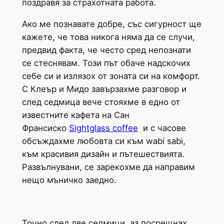
поздравя за страхотната работа.
Ако ме познавате добре, със сигурност ще
кажете, че това никога няма да се случи,
предвид факта, че често сред непознати
се стеснявам. Този път обаче надскочих
себе си и излязох от зоната си на комфорт.
С Клеър и Мидо завързахме разговор и
след седмица вече стояхме в едно от
известните кафета на Сан
Франсиско
Sightglass coffee
и с часове
обсъждахме любовта си към wabi sabi,
към красивия дизайн и пътешествията.
Развълнувани, се зарекохме да направим
нещо мъничко заедно.
Точно след две седмици, аз посрещнах