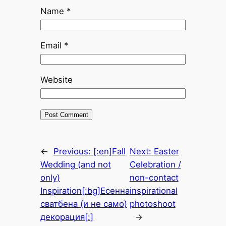
Name
*
Email
*
Website
←
Previous:
[:en]Fall
Next:
Easter
Wedding (and not
Celebration /
only)
non-contact
Inspiration[:bg]Есенна
inspirational
сватбена (и не само)
photoshoot
декорация[:]
→