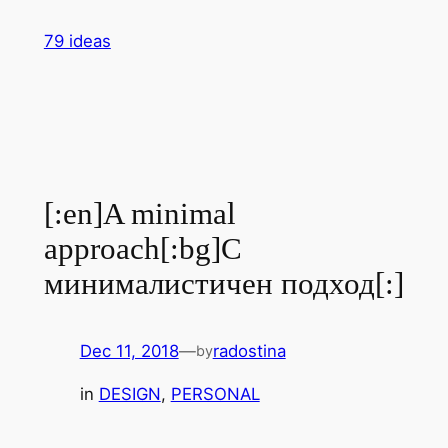
Skip
79 ideas
to
content
[:en]A minimal
approach[:bg]С
минималистичен подход[:]
Dec 11, 2018
—
radostina
by
in
DESIGN
, 
PERSONAL