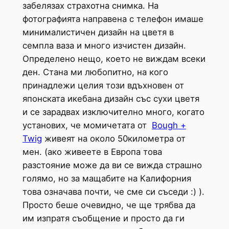
забелязах страхотна снимка. На
фотографията направена с телефон имаше
минималистичен дизайн на цветя в
семпла ваза и много изчистен дизайн.
Определено нещо, което не виждам всеки
ден. Стана ми любопитно, на кого
принадлежи целия този вдъхновен от
японската икебана дизайн със сухи цветя
и се зарадвах изключително много, когато
установих, че момичетата от
Bough +
Twig
живеят на около 50километра от
мен. (ако живеете в Европа това
разстояние може да ви се вижда страшно
голямо, но за мащабите на Калифорния
това означава почти, че сме си съседи :) ).
Просто беше очевидно, че ще трябва да
им изпратя съобщение и просто да ги