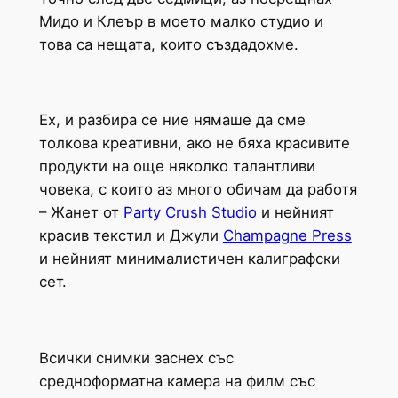
Мидо и Клеър в моето малко студио и
това са нещата, които създадохме.
Ех, и разбира се ние нямаше да сме
толкова креативни, ако не бяха красивите
продукти на още няколко талантливи
човека, с които аз много обичам да работя
– Жанет от
Party Crush Studio
и нейният
красив текстил и Джули
Champagne Press
и нейният минималистичен калиграфски
сет.
Всички снимки заснех със
средноформатна камера на филм със